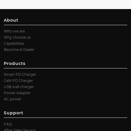
About
Who we are
Why choose us
Capabilities
Become A Dealer
Products
Smart PD Charger
GaN PD Charger
USB wall charger
Power Adapter
AC power
Support
FAQ
After Sales Service